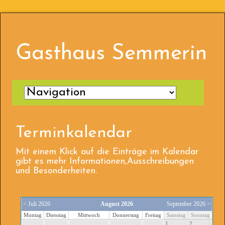
Gasthaus Semmerin
Terminkalendar
Mit einem Klick auf die Einträge im Kalendar
gibt es mehr Informationen,Ausschreibungen
und Besonderheiten.
< Juli 2026
August 2026
September 2026 >
Mo
ntag
Di
enstag
Mi
ttwoch
Do
nnerstag
Fr
eitag
Sa
mstag
So
nntag
1
2